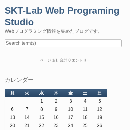
Skip
SKT-Lab Web Programing
to
content
Studio
Webプログラミング情報を集めたブログです。
Navigation
Pagination
ページ 1/1, 合計 0 エントリー
Sidebar
カレンダー
月
火
水
木
金
土
日
1
2
3
4
5
6
7
8
9
10
11
12
13
14
15
16
17
18
19
20
21
22
23
24
25
26