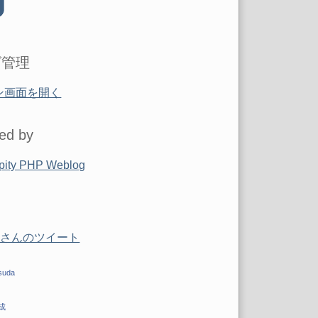
グ管理
ン画面を開く
ed by
pity PHP Weblog
labさんのツイート
suda
成