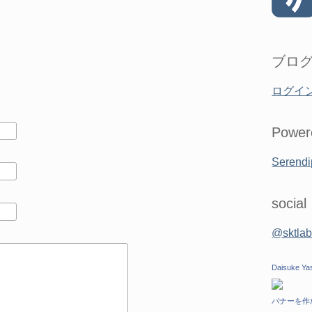
ブロ
ログイ
Power
Serendi
social
@skt
Daisuke Ya
バナーを作