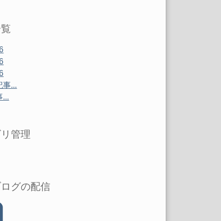
一覧
6
6
6
...
..
ゴリ管理
ブログの配信