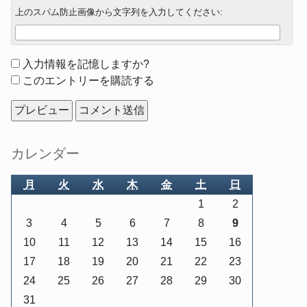
上のスパム防止画像から文字列を入力してください:
Form
入力情報を記憶しますか?
options
このエントリーを購読する
Sidebar
カレンダー
月
火
水
木
金
土
日
1
2
3
4
5
6
7
8
9
10
11
12
13
14
15
16
17
18
19
20
21
22
23
24
25
26
27
28
29
30
31